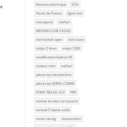
faisceau électrique
GTA
Je
Hauts de France
ligne inox
mecaparts
mehari
MEHARI CLUB CASSIS
mini british open
mini rover
mitjet 2 litres
mitjet 1300
modification kadron 45
moteur mini
méhari
pièces by mecatechnic
pièces by SERIAL COMBI
POINT RELAIS 2CV
PRV
remise en état carrosserie
renault 5 alpine turbo
renov racing
restauration