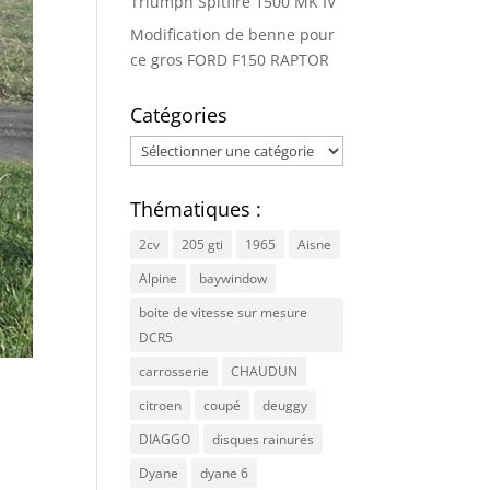
Triumph Spitfire 1500 MK IV
Modification de benne pour
ce gros FORD F150 RAPTOR
Catégories
Catégories
Thématiques :
2cv
205 gti
1965
Aisne
Alpine
baywindow
boite de vitesse sur mesure
DCR5
carrosserie
CHAUDUN
citroen
coupé
deuggy
DIAGGO
disques rainurés
Dyane
dyane 6