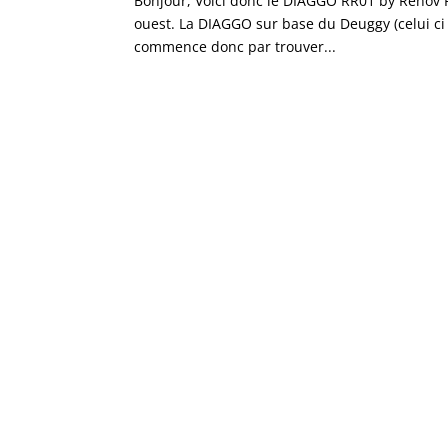
Bonjour, Voici donc le DIAGGO RR01 by Renov 
ouest. La DIAGGO sur base du Deuggy (celui ci 
commence donc par trouver...