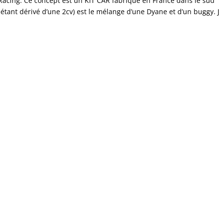
Racing. Ce concept est un KIT CAR fabriqué en France dans le sud
étant dérivé d’une 2cv) est le mélange d’une Dyane et d’un buggy. 