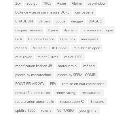
2cv
205 gti
1965
Aisne
Alpine
baywindow
boite de vitesse sur mesure DCR5
carrosserie
CHAUDUN
citroen
coupé
deuggy
DIAGGO
disques rainurés
Dyane
dyane 6
faisceau électrique
GTA
Hauts de France
ligne inox
mecaparts
mehari
MEHARI CLUB CASSIS
mini british open
mini rover
mitjet 2 litres
mitjet 1300
modification kadron 45
moteur mini
méhari
pièces by mecatechnic
pièces by SERIAL COMBI
POINT RELAIS 2CV
PRV
remise en état carrosserie
renault 5 alpine turbo
renov racing
restauration
restauration automobile
restauration R5
Soissons
spitfire 1500
tolerie
V6 TURBO
youngtimer