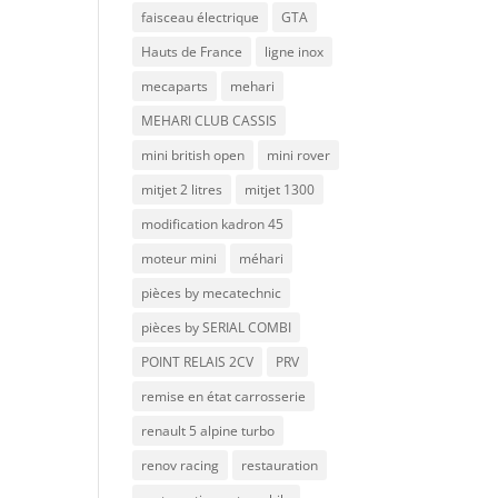
faisceau électrique
GTA
Hauts de France
ligne inox
mecaparts
mehari
MEHARI CLUB CASSIS
mini british open
mini rover
mitjet 2 litres
mitjet 1300
modification kadron 45
moteur mini
méhari
pièces by mecatechnic
pièces by SERIAL COMBI
POINT RELAIS 2CV
PRV
remise en état carrosserie
renault 5 alpine turbo
renov racing
restauration