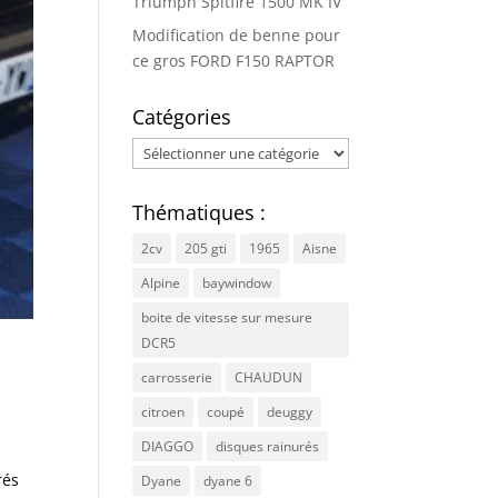
Triumph Spitfire 1500 MK IV
Modification de benne pour
ce gros FORD F150 RAPTOR
Catégories
Catégories
Thématiques :
2cv
205 gti
1965
Aisne
Alpine
baywindow
boite de vitesse sur mesure
DCR5
carrosserie
CHAUDUN
citroen
coupé
deuggy
DIAGGO
disques rainurés
rés
Dyane
dyane 6