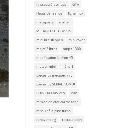
faisceau électrique
GTA
Hauts de France
ligne inox
mecaparts
mehari
MEHARI CLUB CASSIS
mini british open
mini rover
mitjet 2 litres
mitjet 1300
modification kadron 45
moteur mini
méhari
pièces by mecatechnic
pièces by SERIAL COMBI
POINT RELAIS 2CV
PRV
remise en état carrosserie
renault 5 alpine turbo
renov racing
restauration