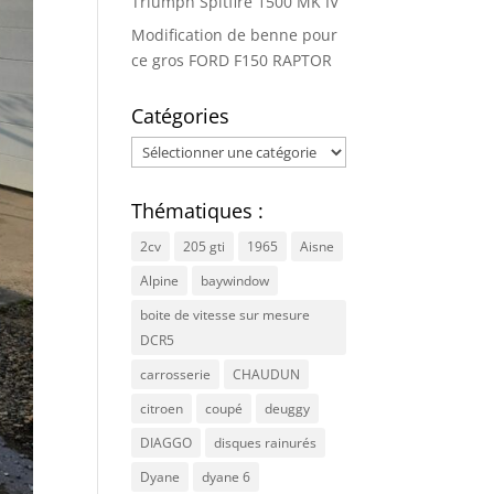
Triumph Spitfire 1500 MK IV
Modification de benne pour
ce gros FORD F150 RAPTOR
Catégories
Catégories
Thématiques :
2cv
205 gti
1965
Aisne
Alpine
baywindow
boite de vitesse sur mesure
DCR5
carrosserie
CHAUDUN
citroen
coupé
deuggy
DIAGGO
disques rainurés
Dyane
dyane 6