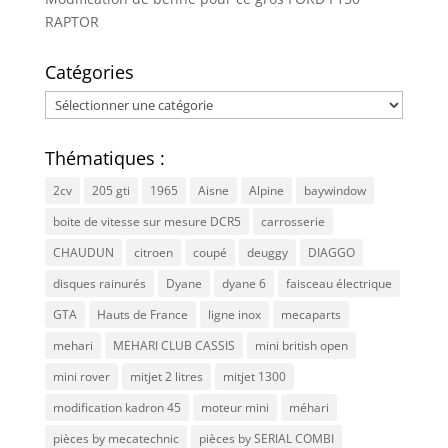
RAPTOR
Catégories
Catégories
Thématiques :
2cv
205 gti
1965
Aisne
Alpine
baywindow
boite de vitesse sur mesure DCR5
carrosserie
CHAUDUN
citroen
coupé
deuggy
DIAGGO
disques rainurés
Dyane
dyane 6
faisceau électrique
GTA
Hauts de France
ligne inox
mecaparts
mehari
MEHARI CLUB CASSIS
mini british open
mini rover
mitjet 2 litres
mitjet 1300
modification kadron 45
moteur mini
méhari
pièces by mecatechnic
pièces by SERIAL COMBI