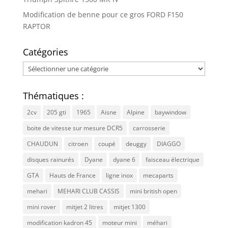
Modification de benne pour ce gros FORD F150
RAPTOR
Catégories
Catégories
Thématiques :
2cv
205 gti
1965
Aisne
Alpine
baywindow
boite de vitesse sur mesure DCR5
carrosserie
CHAUDUN
citroen
coupé
deuggy
DIAGGO
disques rainurés
Dyane
dyane 6
faisceau électrique
GTA
Hauts de France
ligne inox
mecaparts
mehari
MEHARI CLUB CASSIS
mini british open
mini rover
mitjet 2 litres
mitjet 1300
modification kadron 45
moteur mini
méhari