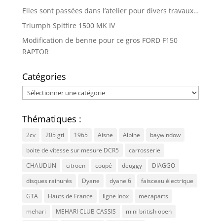
Elles sont passées dans l’atelier pour divers travaux…
Triumph Spitfire 1500 MK IV
Modification de benne pour ce gros FORD F150
RAPTOR
Catégories
Catégories
Thématiques :
2cv
205 gti
1965
Aisne
Alpine
baywindow
boite de vitesse sur mesure DCR5
carrosserie
CHAUDUN
citroen
coupé
deuggy
DIAGGO
disques rainurés
Dyane
dyane 6
faisceau électrique
GTA
Hauts de France
ligne inox
mecaparts
mehari
MEHARI CLUB CASSIS
mini british open