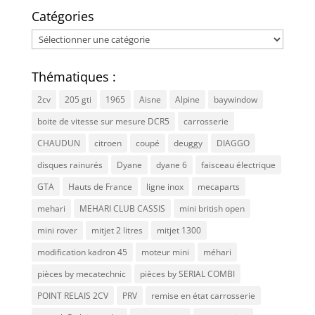
Catégories
Catégories
Thématiques :
2cv
205 gti
1965
Aisne
Alpine
baywindow
boite de vitesse sur mesure DCR5
carrosserie
CHAUDUN
citroen
coupé
deuggy
DIAGGO
disques rainurés
Dyane
dyane 6
faisceau électrique
GTA
Hauts de France
ligne inox
mecaparts
mehari
MEHARI CLUB CASSIS
mini british open
mini rover
mitjet 2 litres
mitjet 1300
modification kadron 45
moteur mini
méhari
pièces by mecatechnic
pièces by SERIAL COMBI
POINT RELAIS 2CV
PRV
remise en état carrosserie