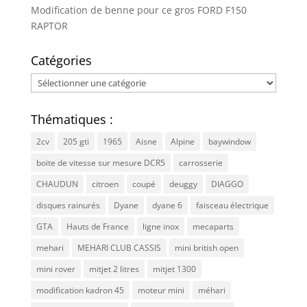
Modification de benne pour ce gros FORD F150
RAPTOR
Catégories
Catégories
Thématiques :
2cv
205 gti
1965
Aisne
Alpine
baywindow
boite de vitesse sur mesure DCR5
carrosserie
CHAUDUN
citroen
coupé
deuggy
DIAGGO
disques rainurés
Dyane
dyane 6
faisceau électrique
GTA
Hauts de France
ligne inox
mecaparts
mehari
MEHARI CLUB CASSIS
mini british open
mini rover
mitjet 2 litres
mitjet 1300
modification kadron 45
moteur mini
méhari