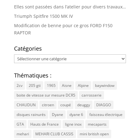
Elles sont passées dans l’atelier pour divers travaux…
Triumph Spitfire 1500 MK IV
Modification de benne pour ce gros FORD F150
RAPTOR
Catégories
Catégories
Thématiques :
2cv
205 gti
1965
Aisne
Alpine
baywindow
boite de vitesse sur mesure DCR5
carrosserie
CHAUDUN
citroen
coupé
deuggy
DIAGGO
disques rainurés
Dyane
dyane 6
faisceau électrique
GTA
Hauts de France
ligne inox
mecaparts
mehari
MEHARI CLUB CASSIS
mini british open