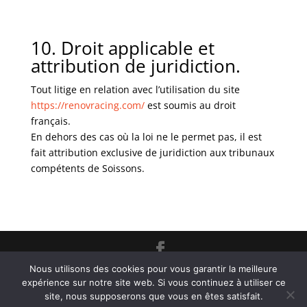
10. Droit applicable et
attribution de juridiction.
Tout litige en relation avec l’utilisation du site
https://renovracing.com/
est soumis au droit
français.
En dehors des cas où la loi ne le permet pas, il est
fait attribution exclusive de juridiction aux tribunaux
compétents de Soissons.
Nous utilisons des cookies pour vous garantir la meilleure
2020 - Renov Racing à Chaudun (02) - Restauration
expérience sur notre site web. Si vous continuez à utiliser ce
de véhicules anciens et spécialiste des 2CV - SIRET
site, nous supposerons que vous en êtes satisfait.
808 783 245 00018 – Hébergement : OVH -
Mentions